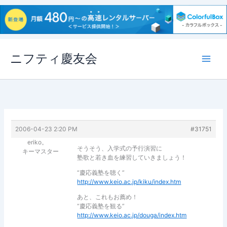
内
ニフティ慶友会
容
を
ス
キ
ッ
プ
2006-04-23 2:20 PM
#31751
eriko。
そうそう、入学式の予行演習に
キーマスター
塾歌と若き血を練習していきましょう！
“慶応義塾を聴く”
http://www.keio.ac.jp/kiku/index.htm
あと、これもお薦め！
“慶応義塾を観る”
http://www.keio.ac.jp/douga/index.htm