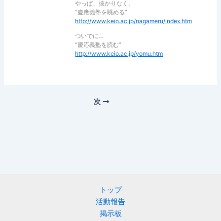
やっぱ、抜かりなく。
“慶應義塾を眺める”
http://www.keio.ac.jp/nagameru/index.htm
ついでに…
“慶応義塾を読む”
http://www.keio.ac.jp/yomu.htm
次
トップ
活動報告
掲示板