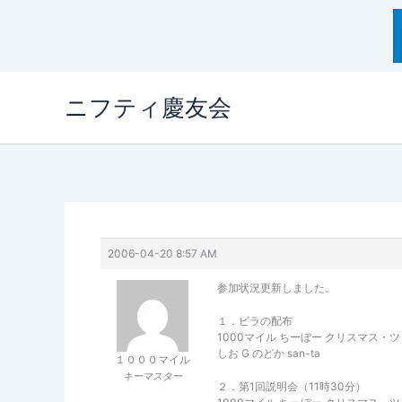
内
ニフティ慶友会
容
を
ス
キ
ッ
プ
2006-04-20 8:57 AM
参加状況更新しました。
１．ビラの配布
1000マイル ちーぼー クリスマス・ツリ
しお G のどか san-ta
１０００マイル
キーマスター
２．第1回説明会（11時30分）