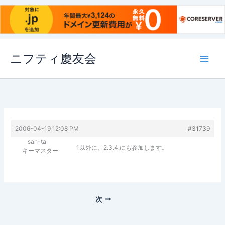
内
ニフティ慶友会
容
を
ス
キ
ッ
プ
2006-04-19 12:08 PM
#31739
san-ta
1以外に、2.3.4.にも参加します。
キーマスター
次