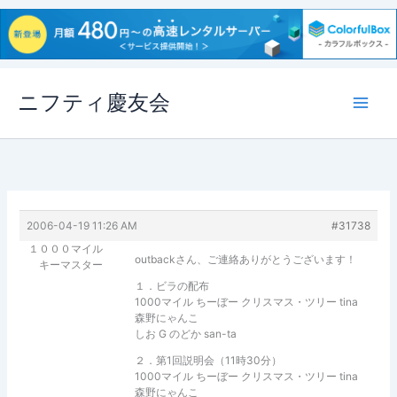
内
ニフティ慶友会
容
を
ス
キ
ッ
プ
2006-04-19 11:26 AM
#31738
１０００マイル
outbackさん、ご連絡ありがとうございます！
キーマスター
１．ビラの配布
1000マイル ちーぼー クリスマス・ツリー tina
森野にゃんこ
しお G のどか san-ta
２．第1回説明会（11時30分）
1000マイル ちーぼー クリスマス・ツリー tina
森野にゃんこ