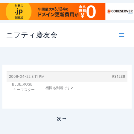
内
ニフティ慶友会
容
を
ス
キ
ッ
プ
2006-04-22 8:11 PM
#31239
BLUE_ROSE
福岡も到着です♪
キーマスター
次