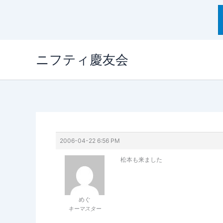
内
ニフティ慶友会
容
を
ス
キ
ッ
プ
2006-04-22 6:56 PM
松本も来ました
めぐ
キーマスター