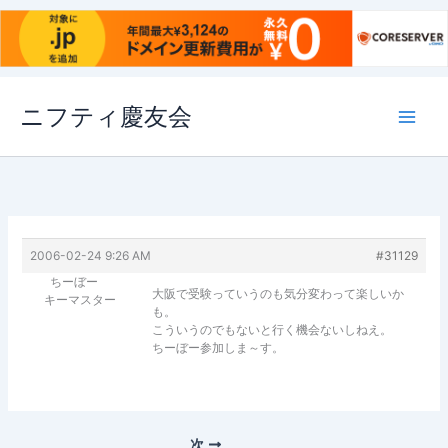
内
ニフティ慶友会
容
を
ス
キ
ッ
プ
2006-02-24 9:26 AM
#31129
ちーぼー
大阪で受験っていうのも気分変わって楽しいか
キーマスター
も。
こういうのでもないと行く機会ないしねえ。
ちーぼー参加しま～す。
次