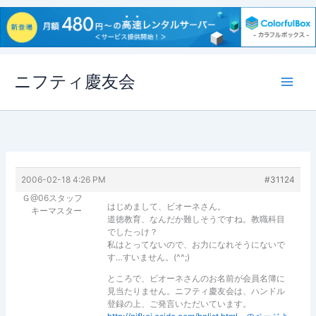
内
ニフティ慶友会
容
を
ス
キ
ッ
プ
2006-02-18 4:26 PM
#31124
Ｇ@06スタッフ
はじめまして、ビオーネさん。
キーマスター
道徳教育、なんだか難しそうですね。教職科目
でしたっけ？
私はとってないので、お力になれそうにないで
す…すいません。(^^;)
ところで、ビオーネさんのお名前が会員名簿に
見当たりません。ニフティ慶友会は、ハンドル
登録の上、ご発言いただいています。