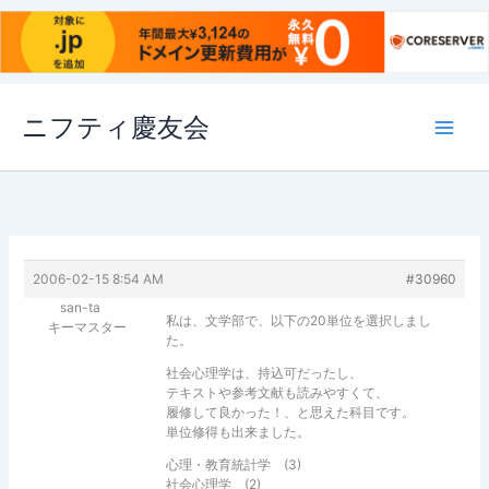
内
ニフティ慶友会
容
を
ス
キ
ッ
プ
2006-02-15 8:54 AM
#30960
san-ta
私は、文学部で、以下の20単位を選択しまし
キーマスター
た。
社会心理学は、持込可だったし、
テキストや参考文献も読みやすくて、
履修して良かった！、と思えた科目です。
単位修得も出来ました。
心理・教育統計学 (3)
社会心理学 (2)