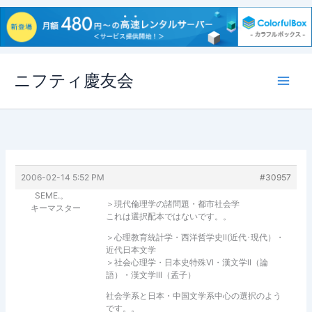
内
ニフティ慶友会
容
を
ス
キ
ッ
プ
2006-02-14 5:52 PM
#30957
SEME.。
＞現代倫理学の諸問題・都市社会学
キーマスター
これは選択配本ではないです。。
＞心理教育統計学・西洋哲学史ll(近代･現代）・
近代日本文学
＞社会心理学・日本史特殊Vl・漢文学ll（論
語）・漢文学lll（孟子）
社会学系と日本・中国文学系中心の選択のよう
です。。