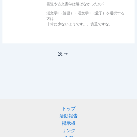
書道や古文書学は選ばなかったの？
漢文学ll（論語）・漢文学lll（孟子）を選択する
方は
非常に少ないようです。。貴重ですな。
次
トップ
活動報告
掲示板
リンク