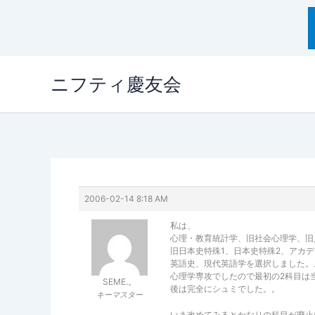
内
ニフティ慶友会
容
を
ス
キ
ッ
プ
2006-02-14 8:18 AM
私は、
心理・教育統計学、旧社会心理学、旧
旧日本史特殊1、日本史特殊2、アカ
英語史、現代英語学を選択しました。
心理学専攻でしたので最初の2科目は
SEME.。
後は完全にシュミでした。。
キーマスター
いま改めてみるとかなりの科目が廃止