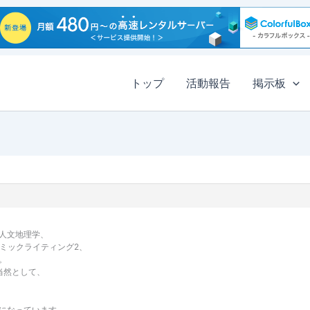
トップ
活動報告
掲示板
人文地理学、
デミックライティング2、
。
当然として、
になっています。