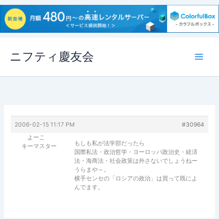
内
ニフティ慶友会
容
を
ス
キ
ッ
プ
2006-02-15 11:17 PM
#30964
よーこ
もしも私が法学部だったら
キーマスター
国際私法・政治哲学・ヨーロッパ政治史・経済
法・海商法・社会政策は外さないでしょうねー
うらまや～。
横手センセの「ロシアの政治」は買って既によ
んでます。