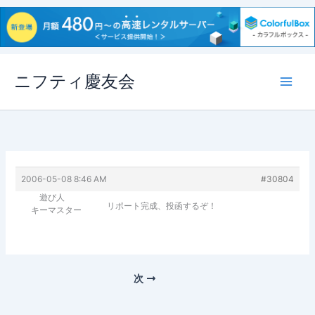
内
ニフティ慶友会
容
を
ス
キ
ッ
プ
2006-05-08 8:46 AM
#30804
遊び人
リポート完成、投函するぞ！
キーマスター
次