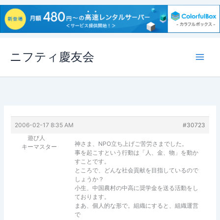
内
ニフティ慶友会
容
を
ス
キ
ッ
プ
2006-02-17 8:35 AM
#30723
遊び人
神さま、NPO立ち上げご苦労さまでした。
キーマスター
事を起こすという行動は「人、金、物」を動か
すことです。
ところで、どんな社会貢献を目指しているので
しょうか？
小生、中国農村の中高に奨学金を送る活動をし
ております。
まあ、個人的な形で。組織にすると、組織運営
で