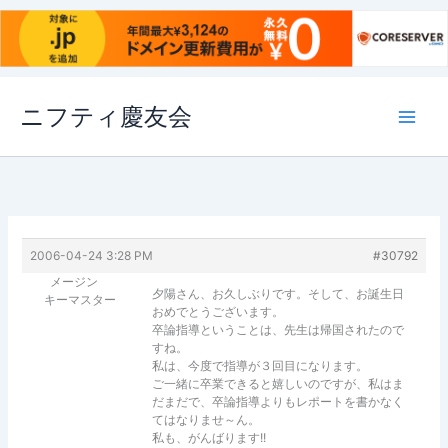
内
ニフティ慶友会
容
を
ス
キ
ッ
プ
2006-04-24 3:28 PM
#30792
メージン
夕陽さん、お久しぶりです。そして、お誕生日
キーマスター
おめでとうございます。
卒論指導ということは、先生は帰国されたので
すね。
私は、今度で指導が３回目になります。
ご一緒に卒業できると嬉しいのですが、私はま
だまだで、卒論指導よりもレポートを書かなく
てはなりませ～ん。
私も、がんばります!!