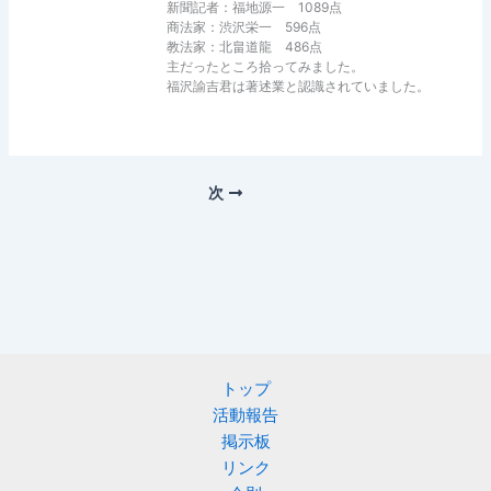
新聞記者：福地源一 1089点
商法家：渋沢栄一 596点
教法家：北畠道龍 486点
主だったところ拾ってみました。
福沢諭吉君は著述業と認識されていました。
次
トップ
活動報告
掲示板
リンク