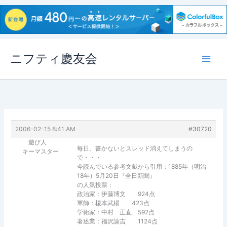
内
ニフティ慶友会
容
を
ス
キ
ッ
プ
2006-02-15 8:41 AM
#30720
遊び人
毎日、書かないとスレッド消えてしまうの
キーマスター
で・・・
今読んでいる参考文献から引用：1885年（明治
18年）5月20日『全日新聞』
の人気投票：
政治家：伊藤博文 924点
軍師：榎本武楊 423点
学術家：中村 正直 592点
著述業：福沢諭吉 1124点