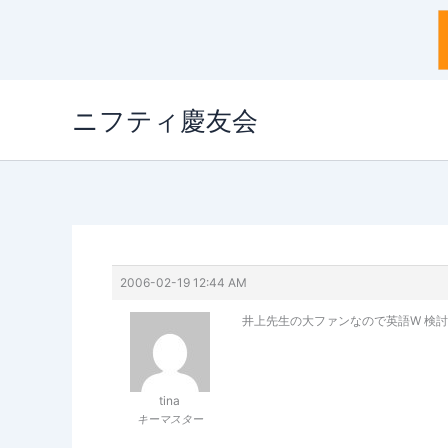
内
ニフティ慶友会
容
を
ス
キ
ッ
プ
2006-02-19 12:44 AM
井上先生の大ファンなので英語W 検討中で
tina
キーマスター