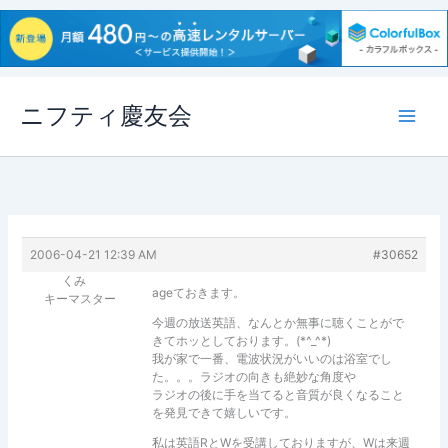
内
ニフティ慶友会
容
を
ス
キ
ッ
プ
2006-04-21 12:39 AM
#30652
くみ
ageておきます。
キーマスター
今週の放送英語、なんとか無事に聴くことがで
きてホッとしております。(*^_^*)
我が家で一番、電波状況がいいのは浴室でし
た。。。ラジオの向きも絶妙な角度や
ラジオの後に手を当てると音質が良くなること
を発見できて嬉しいです。
私は英語RとWを受講しておりますが、Wは来週