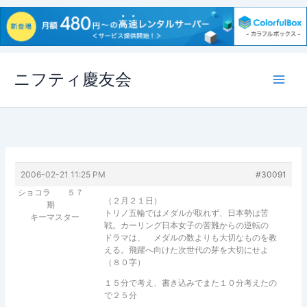
内
ニフティ慶友会
容
を
ス
キ
ッ
プ
2006-02-21 11:25 PM
#30091
ショコラ ５７
（２月２１日）
期
トリノ五輪ではメダルが取れず、日本勢は苦
キーマスター
戦。カーリング日本女子の苦難からの逆転の
ドラマは、 メダルの数よりも大切なものを教
える。飛躍へ向けた次世代の芽を大切にせよ
（８０字）
１５分で考え、書き込みでまた１０分考えたの
で２５分