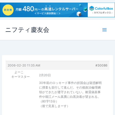
内
ニフティ慶友会
容
を
ス
キ
ッ
プ
2006-02-20 11:35 AM
#30086
よーこ
2月20日
キーマスター
30年前のロッキード事件の折国会は疑惑解明
に捜査も並行して進んだ。その後政治倫理綱
領ができたが遵守されていない。耐震偽装事
件や堀江メール真贋に白黒決着が望まれる。
（80字13分）
（後で見直しまーす）