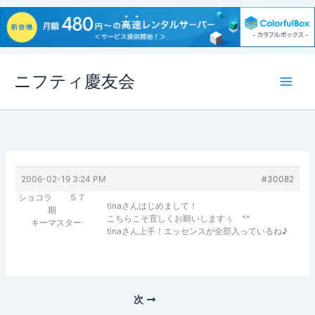
内
ニフティ慶友会
容
を
ス
キ
ッ
プ
2006-02-19 3:24 PM
#30082
ショコラ ５７
tinaさんはじめまして！
期
こちらこそ宜しくお願いしますぅ ^^
キーマスター
tinaさん上手！エッセンスが全部入っているね♪
次