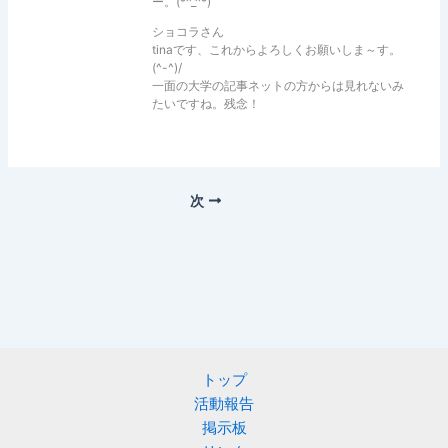
ー。(*^_^*)
ショコラさん
tinaです、これからよろしくお願いしま～す。
(^-^)/
一面の大学の記事ネットの方からは見れないみ
たいですね。残念！
次
トップ
活動報告
掲示板