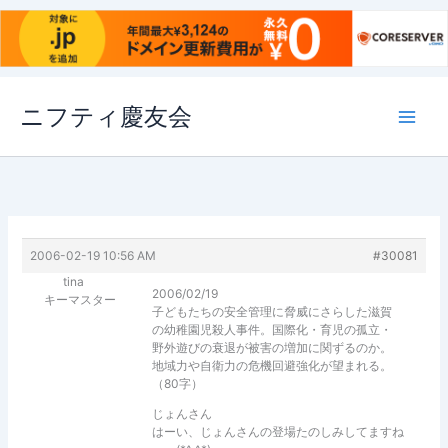
内
ニフティ慶友会
容
を
ス
キ
ッ
プ
2006-02-19 10:56 AM
#30081
tina
2006/02/19
キーマスター
子どもたちの安全管理に脅威にさらした滋賀
の幼稚園児殺人事件。国際化・育児の孤立・
野外遊びの衰退が被害の増加に関ずるのか。
地域力や自衛力の危機回避強化が望まれる。
（80字）
じょんさん
はーい、じょんさんの登場たのしみしてますね