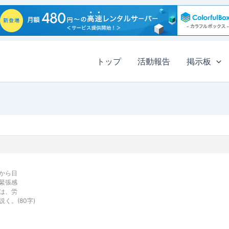
トップ
活動報告
掲示板
から日
緊張感
は、労
く。(80字)