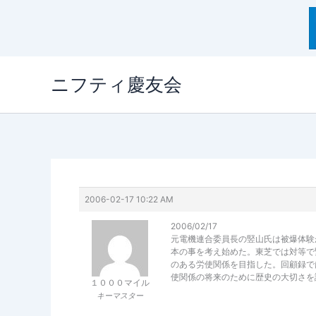
内
ニフティ慶友会
容
を
ス
キ
ッ
プ
2006-02-17 10:22 AM
2006/02/17
元電機連合委員長の竪山氏は被爆体験
本の事を考え始めた。東芝では対等で
のある労使関係を目指した。回顧録で
使関係の将来のために歴史の大切さを説
１０００マイル
キーマスター