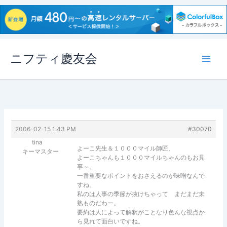
内
ニフティ慶友会
容
を
ス
キ
ッ
プ
2006-02-15 1:43 PM
#30070
tina
よーこ先生＆１０００マイル師匠、
キーマスター
よーこちゃんも１０００マイルちゃんのもお見
事～。
一番重要なポイントをおさえるのが味噌なんで
すね。
私のは人事の季節が抜けちゃって まだまだ未
熟ものだわー。
要約は人によって解釈がことなり色んな視点か
ら見れて面白いですね。