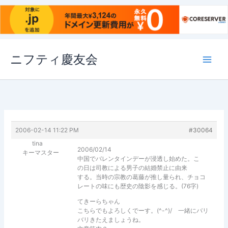
内
ニフティ慶友会
容
を
ス
キ
ッ
プ
2006-02-14 11:22 PM
#30064
tina
2006/02/14
キーマスター
中国でバレンタインデーが浸透し始めた。こ
の日は司教による男子の結婚禁止に由来
する。当時の宗教の葛藤が推し量られ、チョコ
レートの味にも歴史の陰影を感じる。(76字)
てきーらちゃん
こちらでもよろしくでーす。(^-^)/ 一緒にバリ
バリきたえましょうね。