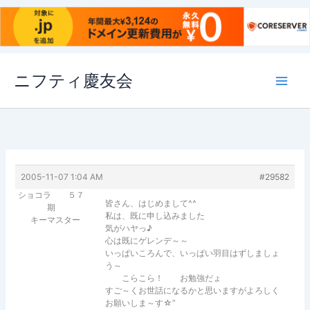
内
ニフティ慶友会
容
を
ス
キ
ッ
プ
2005-11-07 1:04 AM
#29582
ショコラ ５７
皆さん、はじめまして^^
期
私は、既に申し込みました
キーマスター
気がハヤっ♪
心は既にゲレンデ～～
いっぱいころんで、いっぱい羽目はずしましょ
う～
こらこら！ お勉強だょ
すご～くお世話になるかと思いますがよろしく
お願いしま～す☆”