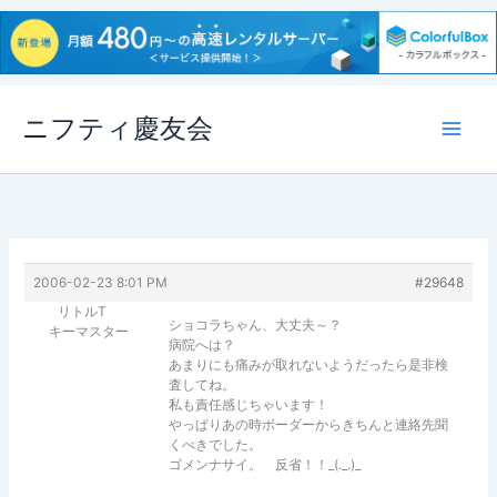
内
ニフティ慶友会
容
を
ス
キ
ッ
プ
2006-02-23 8:01 PM
#29648
リトルT
ショコラちゃん、大丈夫～？
キーマスター
病院へは？
あまりにも痛みが取れないようだったら是非検
査してね。
私も責任感じちゃいます！
やっぱりあの時ボーダーからきちんと連絡先聞
くべきでした。
ゴメンナサイ。 反省！！_(._.)_