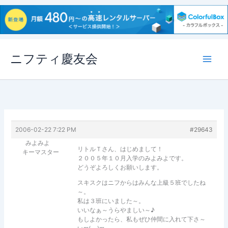
内
ニフティ慶友会
容
を
ス
キ
ッ
プ
2006-02-22 7:22 PM
#29643
みよみよ
リトルＴさん、はじめまして！
キーマスター
２００５年１０月入学のみよみよです。
どうぞよろしくお願いします。
スキスクはニフからはみんな上級５班でしたね
～。
私は３班にいました～。
いいなぁ～うらやましい～♪
もしよかったら、私もぜひ仲間に入れて下さ～