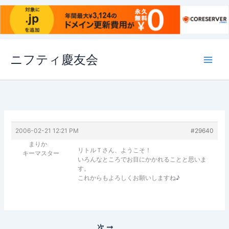
内
ニフティ慶友会
容
を
ス
キ
ッ
プ
2006-02-21 12:21 PM
#29640
まりか
リトルＴさん、ようこそ！
キーマスター
いろんなところでお目にかかれることと思いま
す。
これからもよろしくお願いしますね♪
次