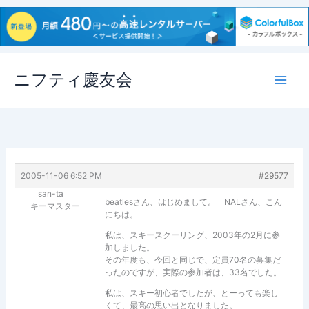
内
ニフティ慶友会
容
を
ス
キ
ッ
プ
2005-11-06 6:52 PM
#29577
san-ta
beatlesさん、はじめまして。 NALさん、こん
キーマスター
にちは。
私は、スキースクーリング、2003年の2月に参
加しました。
その年度も、今回と同じで、定員70名の募集だ
ったのですが、実際の参加者は、33名でした。
私は、スキー初心者でしたが、とーっても楽し
くて、最高の思い出となりました。