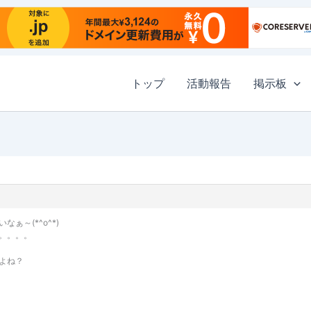
トップ
活動報告
掲示板
ぁ～(*^o^*)
。。。。
よね？