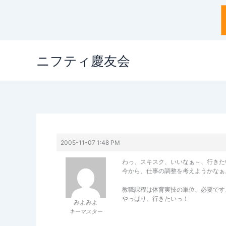
内
ニフティ慶友会
容
を
ス
キ
ッ
プ
2005-11-07 1:48 PM
わっ、スキスク、いいなぁ～、行きたいな
今から、仕事の調整を考えようかなぁ
教職課程は体育実技の単位、必要です
やっぱり、行きたいっ！
みよみよ
キーマスター