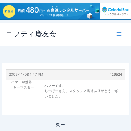
内
ニフティ慶友会
容
を
ス
キ
ッ
プ
2005-11-08 1:47 PM
#29524
ハマー＠携帯
ハマーです。
キーマスター
ちーぼーさん、スタッフ立候補ありがとうござ
いました。
次