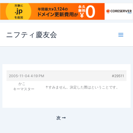
内
ニフティ慶友会
容
を
ス
キ
ッ
プ
2005-11-04 4:19 PM
#29511
かこ
↑すみません。決定した際はということです。
キーマスター
次