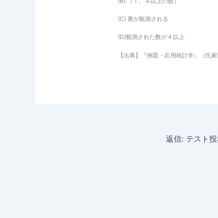
(B) （Ｔ、４以上の数）
(C) 裏が観測される
(D)観測された数が４以上
【出典】『例題・応用統計学』（氏家勝
返信: テスト