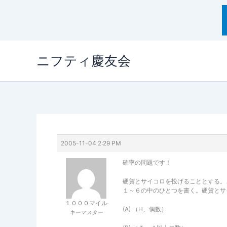
内
ニフティ慶友会
容
を
ス
キ
ッ
プ
2005-11-04 2:29 PM
確率の問題です！
硬貨とサイコロを投げることとする。
１～６の中のひとつを書く。硬貨とサ
１０００マイル
(A) （H、偶数）
キーマスター