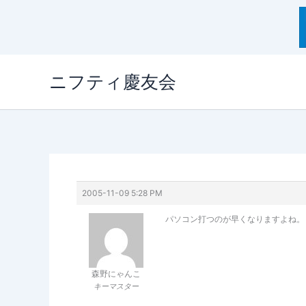
内
ニフティ慶友会
容
を
ス
キ
ッ
プ
2005-11-09 5:28 PM
パソコン打つのが早くなりますよね。
森野にゃんこ
キーマスター