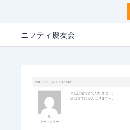
内
ニフティ慶友会
容
を
ス
キ
ッ
プ
2005-11-07 10:07 PM
まだ設定できてないまま…。
次回までにがんばります～。
G
キーマスター