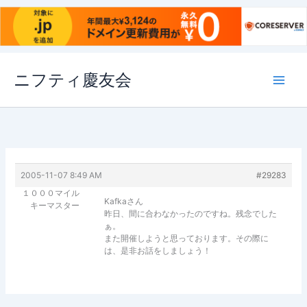
内
ニフティ慶友会
容
を
ス
キ
ッ
プ
2005-11-07 8:49 AM
#29283
１０００マイル
Kafkaさん
キーマスター
昨日、間に合わなかったのですね。残念でした
ぁ。
また開催しようと思っております。その際に
は、是非お話をしましょう！