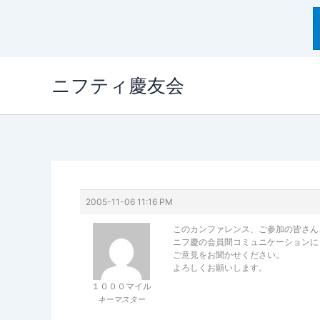
内
ニフティ慶友会
容
を
ス
キ
ッ
プ
2005-11-06 11:16 PM
このカンファレンス、ご参加の皆さん
ニフ慶の会員間コミュニケーションに
ご意見をお聞かせください。
よろしくお願いします。
１０００マイル
キーマスター