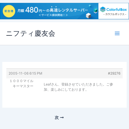
内
ニフティ慶友会
容
を
ス
キ
ッ
プ
2005-11-06 6:15 PM
#29276
１０００マイル
Leafさん、登録させていただきました。ご参
キーマスター
加、楽しみにしております。
次