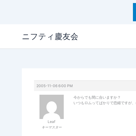
内
ニフティ慶友会
容
を
ス
キ
ッ
プ
2005-11-06 6:00 PM
今からでも間に合いますか？
いつもロムってばかりで恐縮ですが、
Leaf
キーマスター