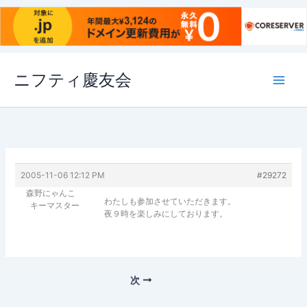
内
ニフティ慶友会
容
を
ス
キ
ッ
プ
2005-11-06 12:12 PM
#29272
森野にゃんこ
わたしも参加させていただきます。
キーマスター
夜９時を楽しみにしております。
次