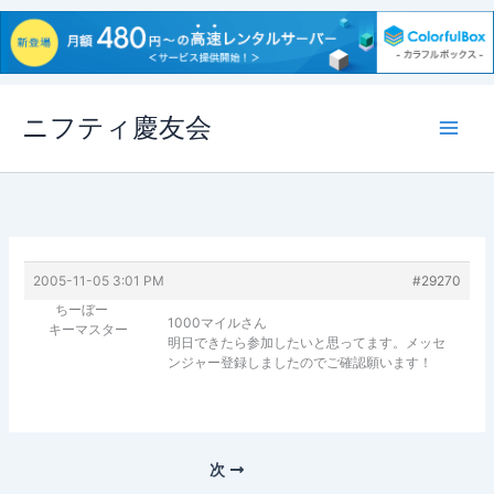
内
ニフティ慶友会
容
を
ス
キ
ッ
プ
2005-11-05 3:01 PM
#29270
ちーぼー
1000マイルさん
キーマスター
明日できたら参加したいと思ってます。メッセ
ンジャー登録しましたのでご確認願います！
次