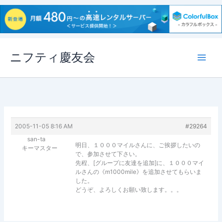
内
ニフティ慶友会
容
を
ス
キ
ッ
プ
2005-11-05 8:16 AM
#29264
san-ta
明日、１０００マイルさんに、ご挨拶したいの
キーマスター
で、参加させて下さい。
先程、[グループに友達を追加]に、１０００マイ
ルさんの《m1000mile》を追加させてもらいま
した。
どうぞ、よろしくお願い致します。。。