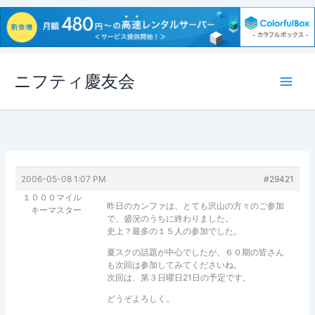
内
ニフティ慶友会
容
を
ス
キ
ッ
プ
2006-05-08 1:07 PM
#29421
１０００マイル
昨日のカンファは、とても沢山の方々のご参加
キーマスター
で、盛況のうちに終わりました。
史上？最多の１５人の参加でした。
夏スクの話題が中心でしたが、６０期の皆さん
も次回は参加してみてくださいね。
次回は、第３日曜日21日の予定です。
どうぞよろしく。