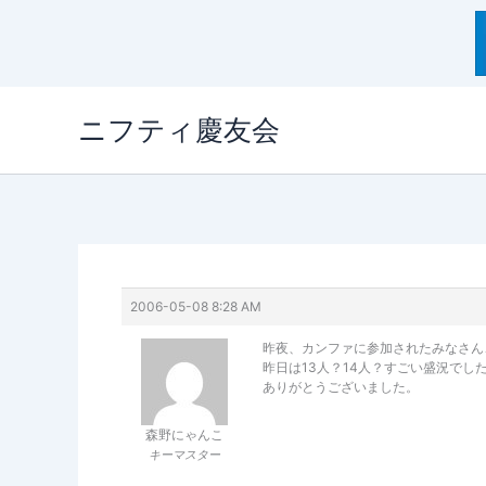
内
ニフティ慶友会
容
を
ス
キ
ッ
プ
2006-05-08 8:28 AM
昨夜、カンファに参加されたみなさん
昨日は13人？14人？すごい盛況でし
ありがとうございました。
森野にゃんこ
キーマスター