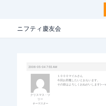
内
ニフティ慶友会
容
を
ス
キ
ッ
プ
2006-05-04 7:55 AM
１０００マイルさん
今回お邪魔したいとおもいます。
その節はよろしくおねがいします(~~v
クリスマス・ツ
リー
キーマスター