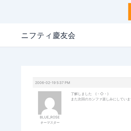
内
ニフティ慶友会
容
を
ス
キ
ッ
プ
2006-02-19 5:37 PM
了解しました (・◇・)ゞ
また次回のカンファ楽しみにしていま
BLUE_ROSE
キーマスター