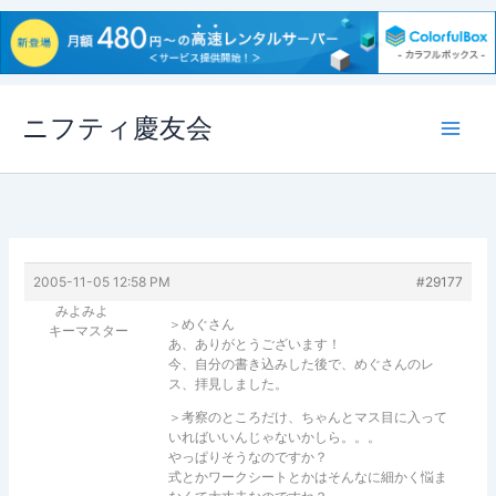
内
ニフティ慶友会
容
を
ス
キ
ッ
プ
2005-11-05 12:58 PM
#29177
みよみよ
＞めぐさん
キーマスター
あ、ありがとうございます！
今、自分の書き込みした後で、めぐさんのレ
ス、拝見しました。
＞考察のところだけ、ちゃんとマス目に入って
いればいいんじゃないかしら。。。
やっぱりそうなのですか？
式とかワークシートとかはそんなに細かく悩ま