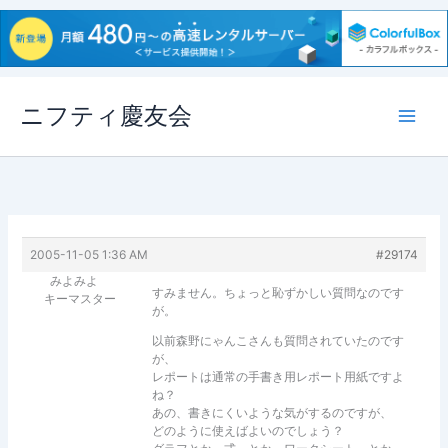
内
ニフティ慶友会
容
を
ス
キ
ッ
プ
2005-11-05 1:36 AM
#29174
みよみよ
すみません。ちょっと恥ずかしい質問なのです
キーマスター
が。
以前森野にゃんこさんも質問されていたのです
が、
レポートは通常の手書き用レポート用紙ですよ
ね？
あの、書きにくいような気がするのですが、
どのように使えばよいのでしょう？