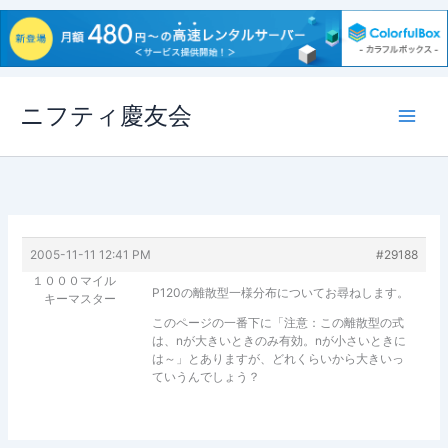
内
ニフティ慶友会
容
を
ス
キ
ッ
プ
2005-11-11 12:41 PM
#29188
１０００マイル
P120の離散型一様分布についてお尋ねします。
キーマスター
このページの一番下に「注意：この離散型の式
は、nが大きいときのみ有効。nが小さいときに
は～」とありますが、どれくらいから大きいっ
ていうんでしょう？